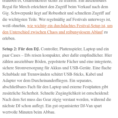
erlauben es, Gitarrenkoffer sicher zu fixieren. Ein ausziehbares
Regal für Merch erleichtert den Zugriff beim Verkauf nach dem
Gig. Schwerpunkt liegt auf Robustheit und schnellem Zugriff auf
die wichtigsten Teile. Wer regelmäßig auf Festivals unterwegs ist,
weiß ohnehin,
wie wichtig ein durchdachtes Festival-Setup ist, um
den Unterschied zwischen Chaos und reibungslosem Ablauf
zu
erleben.
Setup 2: Für den DJ.
Controller, Plattenspieler, Laptop und ein
paar Cases – DJs reisen kompakter, aber dafür empfindlicher. Hier
zählen ausziehbare Böden, gepolsterte Fächer und eine integrierte,
sichere Stromversorgung für Akkus und USB-Geräte. Eine flache
Schublade mit Trennwänden schützt USB-Sticks, Kabel und
Adapter vor dem Durcheinanderfliegen. Ein separates,
abschließbares Fach für den Laptop und externe Festplatten gibt
zusätzliche Sicherheit. Schnelle Zugänglichkeit ist entscheidend:
Nach dem Set muss das Gear zügig verstaut werden, während die
nächste DJ schon auflegt. Ein gut organisierter DJ-Van spart
wertvolle Minuten beim Abbau.