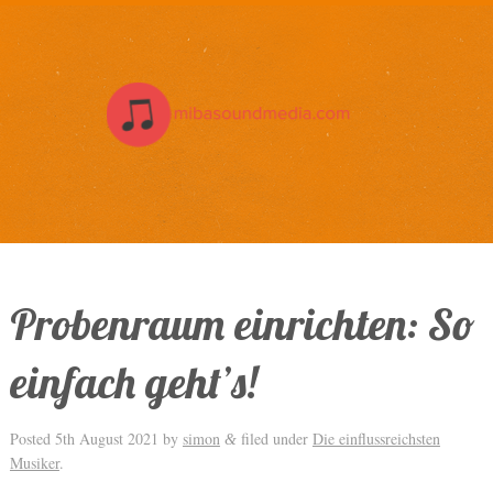
Probenraum einrichten: So
einfach geht’s!
Posted
5th August 2021
by
simon
filed under
Die einflussreichsten
&
Musiker
.