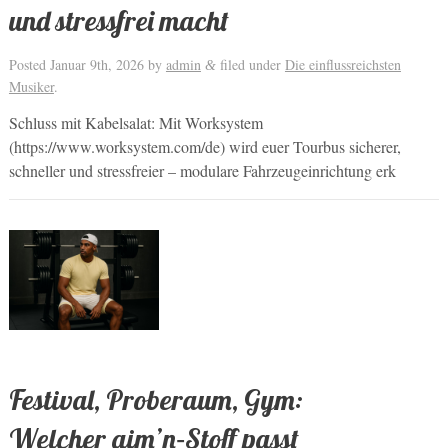
und stressfrei macht
Posted
Januar 9th, 2026
by
admin
filed under
Die einflussreichsten
&
Musiker
.
Schluss mit Kabelsalat: Mit Worksystem
(https://www.worksystem.com/de) wird euer Tourbus sicherer,
schneller und stressfreier – modulare Fahrzeugeinrichtung erk
Festival, Proberaum, Gym:
Welcher aim’n‑Stoff passt