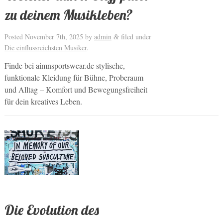
zu deinem Musikleben?
Posted
November 7th, 2025
by
admin
filed under
&
Die einflussreichsten Musiker
.
Finde bei aimnsportswear.de stylische,
funktionale Kleidung für Bühne, Proberaum
und Alltag – Komfort und Bewegungsfreiheit
für dein kreatives Leben.
Die Evolution des